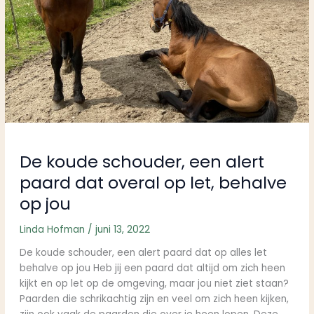
overal
op
let,
behalve
op
jou
De koude schouder, een alert
paard dat overal op let, behalve
op jou
Linda Hofman
/
juni 13, 2022
De koude schouder, een alert paard dat op alles let
behalve op jou Heb jij een paard dat altijd om zich heen
kijkt en op let op de omgeving, maar jou niet ziet staan?
Paarden die schrikachtig zijn en veel om zich heen kijken,