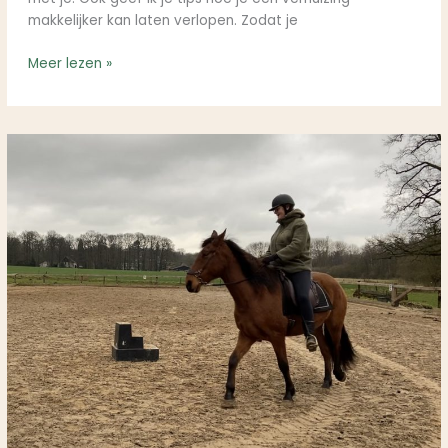
makkelijker kan laten verlopen. Zodat je
Meer lezen »
Wanneer
is
een
jong
paard
klaar
om
aan
het
werk
te
gaan?