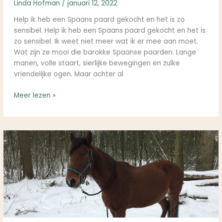
Linda Hofman
/
januari 12, 2022
Help ik heb een Spaans paard gekocht en het is zo
sensibel. Help ik heb een Spaans paard gekocht en het is
zo sensibel. Ik weet niet meer wat ik er mee aan moet.
Wat zijn ze mooi die barokke Spaanse paarden. Lange
manen, volle staart, sierlijke bewegingen en zulke
vriendelijke ogen. Maar achter al
Meer lezen »
Heeft
mijn
paard
een
deken
nodig
in
de