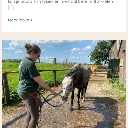
kan je paard zich fysiek en mentaal beter ontwikkelen.
[…]
Meer lezen »
Breng
jij
jouw
veulen
naar
de
opfok
of
laat
je
het
thuis
opgroeien?