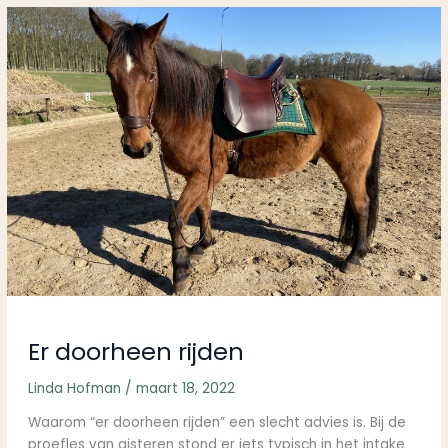
Er
doorheen
rijden
Er doorheen rijden
Linda Hofman
/
maart 18, 2022
Waarom “er doorheen rijden” een slecht advies is. Bij de
proefles van gisteren stond er iets typisch in het intake