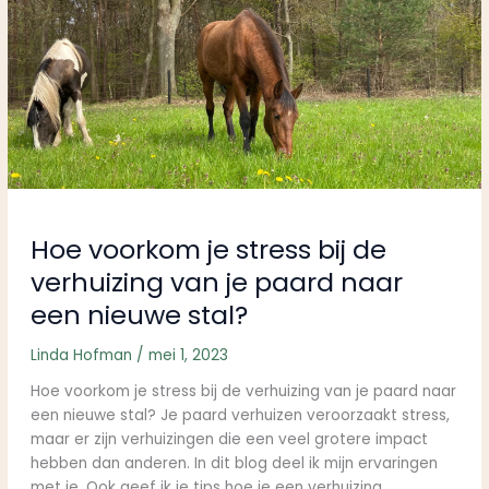
je
stress
bij
de
verhuizing
van
je
paard
naar
een
Hoe voorkom je stress bij de
nieuwe
verhuizing van je paard naar
stal?
een nieuwe stal?
Linda Hofman
/
mei 1, 2023
Hoe voorkom je stress bij de verhuizing van je paard naar
een nieuwe stal? Je paard verhuizen veroorzaakt stress,
maar er zijn verhuizingen die een veel grotere impact
hebben dan anderen. In dit blog deel ik mijn ervaringen
met je. Ook geef ik je tips hoe je een verhuizing