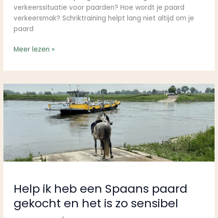
verkeerssituatie voor paarden? Hoe wordt je paard
verkeersmak? Schriktraining helpt lang niet altijd om je
paard
Meer lezen »
Help
ik
heb
een
Spaans
paard
gekocht
en
het
is
Help ik heb een Spaans paard
zo
gekocht en het is zo sensibel
sensibel