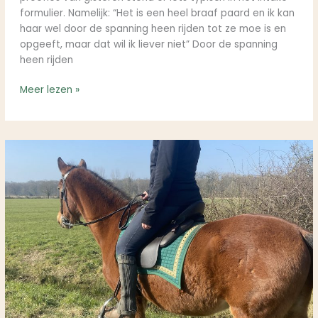
formulier. Namelijk: “Het is een heel braaf paard en ik kan
haar wel door de spanning heen rijden tot ze moe is en
opgeeft, maar dat wil ik liever niet” Door de spanning
heen rijden
Meer lezen »
Waar
bouwt
jouw
paard
spanning
op?