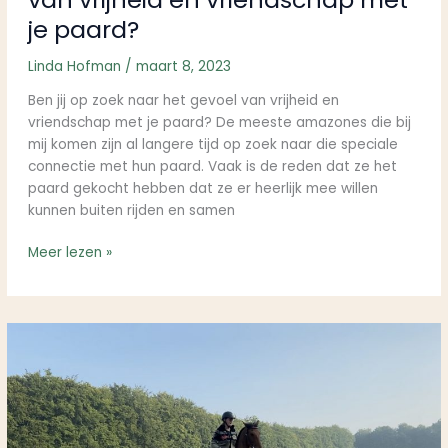
je paard?
Linda Hofman
/
maart 8, 2023
Ben jij op zoek naar het gevoel van vrijheid en
vriendschap met je paard? De meeste amazones die bij
mij komen zijn al langere tijd op zoek naar die speciale
connectie met hun paard. Vaak is de reden dat ze het
paard gekocht hebben dat ze er heerlijk mee willen
kunnen buiten rijden en samen
Meer lezen »
Mijn
paard
steigert
als
ik
hem