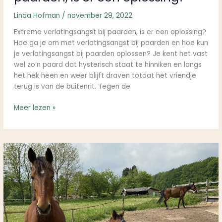
Linda Hofman
/
november 29, 2022
Extreme verlatingsangst bij paarden, is er een oplossing?
Hoe ga je om met verlatingsangst bij paarden en hoe kun
je verlatingsangst bij paarden oplossen? Je kent het vast
wel zo’n paard dat hysterisch staat te hinniken en langs
het hek heen en weer blijft draven totdat het vriendje
terug is van de buitenrit. Tegen de
Meer lezen »
De
koude
schouder,
een
alert
paard
dat