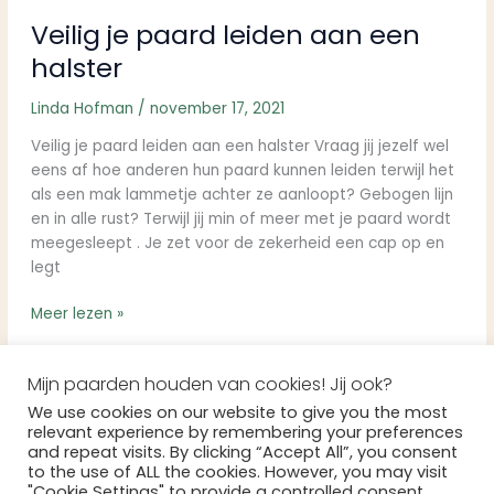
Veilig je paard leiden aan een
halster
Linda Hofman
/
november 17, 2021
Veilig je paard leiden aan een halster Vraag jij jezelf wel
eens af hoe anderen hun paard kunnen leiden terwijl het
als een mak lammetje achter ze aanloopt? Gebogen lijn
en in alle rust? Terwijl jij min of meer met je paard wordt
meegesleept . Je zet voor de zekerheid een cap op en
legt
Meer lezen »
Mijn paarden houden van cookies! Jij ook?
We use cookies on our website to give you the most
relevant experience by remembering your preferences
and repeat visits. By clicking “Accept All”, you consent
to the use of ALL the cookies. However, you may visit
Copyright © 2026 Linda Hofman | Aangedreven door
Astra
"Cookie Settings" to provide a controlled consent.