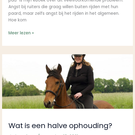
pad” is mijn eBoek over dit veelvoorkomende probleem.
Angst bij ruiters die graag willen buiten rijden met hun
paard, maar zelfs angst bij het rijden in het algemeen.
Hoe kom
Meer lezen »
Wat
is
een
halve
ophouding?
Wat is een halve ophouding?