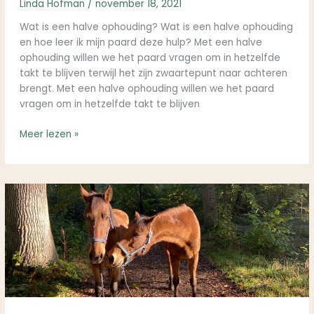
Linda Hofman
/
november 18, 2021
Wat is een halve ophouding? Wat is een halve ophouding
en hoe leer ik mijn paard deze hulp? Met een halve
ophouding willen we het paard vragen om in hetzelfde
takt te blijven terwijl het zijn zwaartepunt naar achteren
brengt. Met een halve ophouding willen we het paard
vragen om in hetzelfde takt te blijven
Meer lezen »
Veilig
je
paard
leiden
aan
een
halster