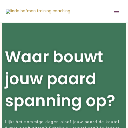
Ga
naar
de
inhoud
Waar bouwt
jouw paard
spanning op?
Lijkt het sommige dagen alsof jouw paard de keutel