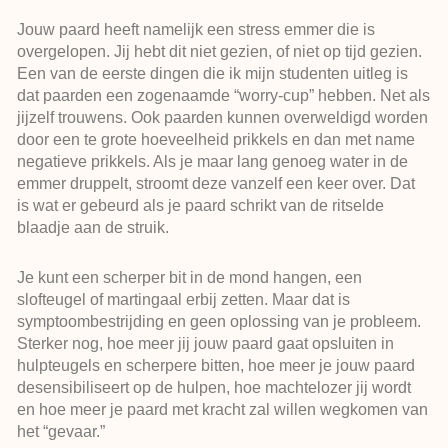
Jouw paard heeft namelijk een stress emmer die is
overgelopen. Jij hebt dit niet gezien, of niet op tijd gezien.
Een van de eerste dingen die ik mijn studenten uitleg is
dat paarden een zogenaamde “worry-cup” hebben. Net als
jijzelf trouwens. Ook paarden kunnen overweldigd worden
door een te grote hoeveelheid prikkels en dan met name
negatieve prikkels. Als je maar lang genoeg water in de
emmer druppelt, stroomt deze vanzelf een keer over. Dat
is wat er gebeurd als je paard schrikt van de ritselde
blaadje aan de struik.
Je kunt een scherper bit in de mond hangen, een
slofteugel of martingaal erbij zetten. Maar dat is
symptoombestrijding en geen oplossing van je probleem.
Sterker nog, hoe meer jij jouw paard gaat opsluiten in
hulpteugels en scherpere bitten, hoe meer je jouw paard
desensibiliseert op de hulpen, hoe machtelozer jij wordt
en hoe meer je paard met kracht zal willen wegkomen van
het “gevaar.”