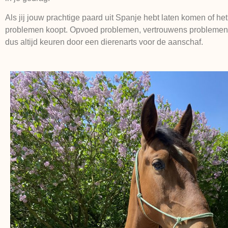
Als jij jouw prachtige paard uit Spanje hebt laten komen of he
problemen koopt. Opvoed problemen, vertrouwens problemen e
dus altijd keuren door een dierenarts voor de aanschaf.