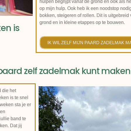
hulpen begrijpt vanaf de grond en ook als h
op mijn hulp. Ook heb ik een noodstop nodig
bokken, steigeren of rollen. Dit is uitgebrei
grond en in kleine etappes op te bouwen.
en is
IK WIL ZELF MIJN PAARD ZADELMAK 
ge paard zelf zadelmak kunt maken
 die het
eken is te snel
 weken sta je er
wen
ullie band te
en. Dat jij