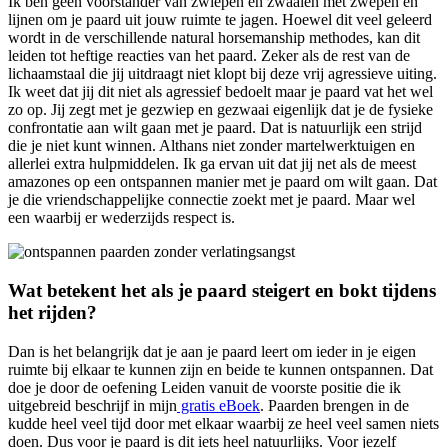
Ik ben geen voorstander van zwiepen en zwaaien met zwepen en
lijnen om je paard uit jouw ruimte te jagen. Hoewel dit veel geleerd
wordt in de verschillende natural horsemanship methodes, kan dit
leiden tot heftige reacties van het paard. Zeker als de rest van de
lichaamstaal die jij uitdraagt niet klopt bij deze vrij agressieve uiting.
Ik weet dat jij dit niet als agressief bedoelt maar je paard vat het wel
zo op. Jij zegt met je gezwiep en gezwaai eigenlijk dat je de fysieke
confrontatie aan wilt gaan met je paard. Dat is natuurlijk een strijd
die je niet kunt winnen. Althans niet zonder martelwerktuigen en
allerlei extra hulpmiddelen. Ik ga ervan uit dat jij net als de meest
amazones op een ontspannen manier met je paard om wilt gaan. Dat
je die vriendschappelijke connectie zoekt met je paard. Maar wel
een waarbij er wederzijds respect is.
Wat betekent het als je paard steigert en bokt tijdens
het rijden?
Dan is het belangrijk dat je aan je paard leert om ieder in je eigen
ruimte bij elkaar te kunnen zijn en beide te kunnen ontspannen. Dat
doe je door de oefening Leiden vanuit de voorste positie die ik
uitgebreid beschrijf in mijn
gratis eBoek
. Paarden brengen in de
kudde heel veel tijd door met elkaar waarbij ze heel veel samen niets
doen. Dus voor je paard is dit iets heel natuurlijks. Voor jezelf