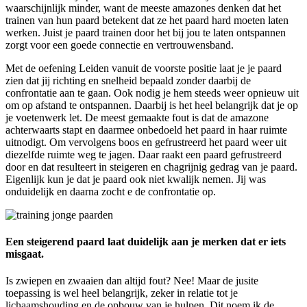
waarschijnlijk minder, want de meeste amazones denken dat het
trainen van hun paard betekent dat ze het paard hard moeten laten
werken. Juist je paard trainen door het bij jou te laten ontspannen
zorgt voor een goede connectie en vertrouwensband.
Met de oefening Leiden vanuit de voorste positie laat je je paard
zien dat jij richting en snelheid bepaald zonder daarbij de
confrontatie aan te gaan. Ook nodig je hem steeds weer opnieuw uit
om op afstand te ontspannen. Daarbij is het heel belangrijk dat je op
je voetenwerk let. De meest gemaakte fout is dat de amazone
achterwaarts stapt en daarmee onbedoeld het paard in haar ruimte
uitnodigt. Om vervolgens boos en gefrustreerd het paard weer uit
diezelfde ruimte weg te jagen. Daar raakt een paard gefrustreerd
door en dat resulteert in steigeren en chagrijnig gedrag van je paard.
Eigenlijk kun je dat je paard ook niet kwalijk nemen. Jij was
onduidelijk en daarna zocht e de confrontatie op.
Een steigerend paard laat duidelijk aan je merken dat er iets
misgaat.
Is zwiepen en zwaaien dan altijd fout? Nee! Maar de jusite
toepassing is wel heel belangrijk, zeker in relatie tot je
lichaamshouding en de opbouw van je hulpen. Dit noem ik de