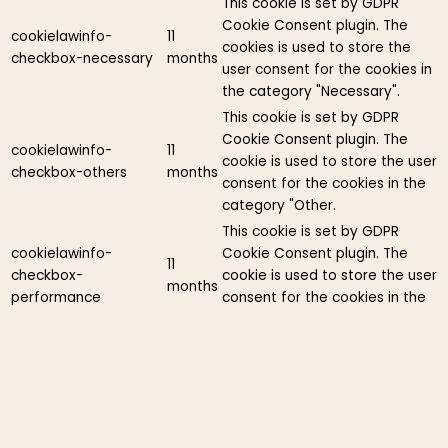
This cookie is set by GDPR
Cookie Consent plugin. The
cookielawinfo-
11
cookies is used to store the
checkbox-necessary
months
user consent for the cookies in
the category "Necessary".
This cookie is set by GDPR
Cookie Consent plugin. The
cookielawinfo-
11
cookie is used to store the user
checkbox-others
months
consent for the cookies in the
category "Other.
This cookie is set by GDPR
cookielawinfo-
Cookie Consent plugin. The
11
checkbox-
cookie is used to store the user
months
performance
consent for the cookies in the
category "Performance".
The cookie is set by the GDPR
Cookie Consent plugin and is
11
used to store whether or not
viewed_cookie_policy
months
user has consented to the use
of cookies. It does not store