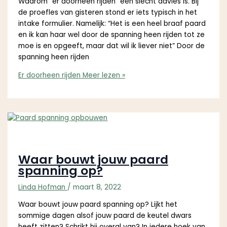
Waarom “er doorheen rijden” een slecht advies is. Bij
de proefles van gisteren stond er iets typisch in het
intake formulier. Namelijk: “Het is een heel braaf paard
en ik kan haar wel door de spanning heen rijden tot ze
moe is en opgeeft, maar dat wil ik liever niet” Door de
spanning heen rijden
Er doorheen rijden
Meer lezen »
Waar bouwt jouw paard
spanning op?
Linda Hofman
/
maart 8, 2022
Waar bouwt jouw paard spanning op? Lijkt het
sommige dagen alsof jouw paard de keutel dwars
heeft zitten? Schrikt hij overal van? In iedere hoek van