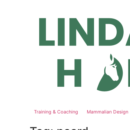
Ga
naar
de
inhoud
Training & Coaching
Mammalian Design