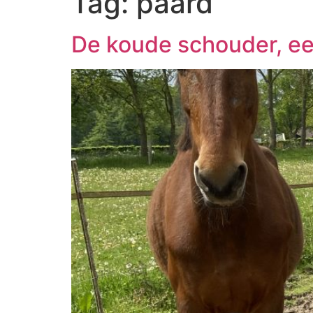
Tag:
paard
De koude schouder, een