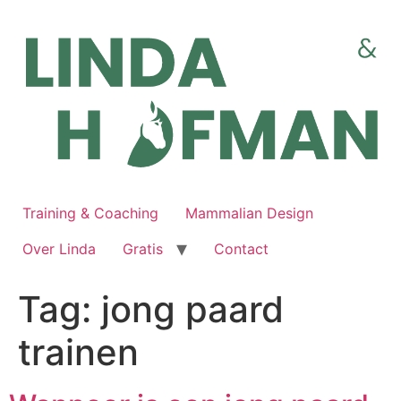
Ga
naar
de
inhoud
Training & Coaching
Mammalian Design
Over Linda
Gratis
Contact
Tag:
jong paard
trainen