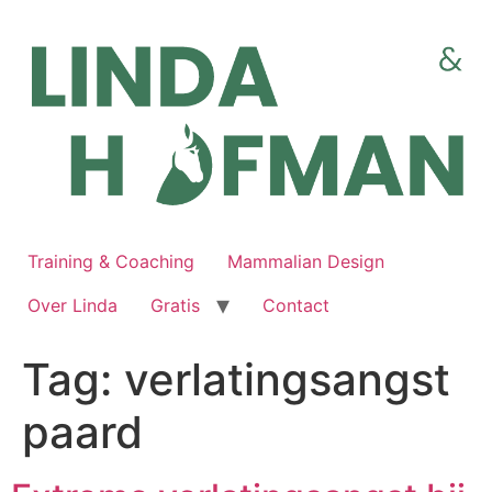
Ga
naar
de
inhoud
Training & Coaching
Mammalian Design
Over Linda
Gratis
Contact
Tag:
verlatingsangst
paard