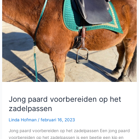
op
het
zadelpassen
Jong paard voorbereiden op het
zadelpassen
Linda Hofman
/
februari 16, 2023
Jong paard voorbereiden op het zadelpassen Een jong paard
voorbereiden op het zadelpassen is een beetje een kip en