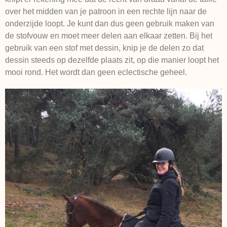
over het midden van je patroon in een rechte lijn naar de
onderzijde loopt. Je kunt dan dus geen gebruik maken van
de stofvouw en moet meer delen aan elkaar zetten. Bij het
gebruik van een stof met dessin, knip je de delen zo dat
dessin steeds op dezelfde plaats zit, op die manier loopt het
mooi rond. Het wordt dan geen eclectische geheel.