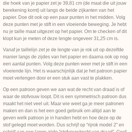
die hoek van je papier zet je 39,81 cm (de maat die uit jouw
berekening komt) uit langs de beide zijkanten van het
papier. Doe dit ook op een paar punten in het midden. Volg
deze punten met je stift in een vloeiende beweging. Je hebt
nu je taille maat uitgezet op het papier. Om te checken of dit
klopt kun je meten of deze lengte ongeveer 31,25 cm is.
Vanaf je taillelijn zet je de lengte van je rok uit op dezelfde
manier langs de zijdes van het papier en daarna ook op nog
een aantal punten. Volg deze punten weer met je stift in een
vloeiende lijn. Het is waarschijnlijk dat je het patroon papier
moet verlengen door er een stuk aan vast te plakken.
Op een patroon geven we aan wat de recht van draad is of
waar de stofvouw loopt. Dit is een symmetrisch patroon dus
maakt het niet veel uit. Maar wie weet ga je meer patronen
maken en dan is het een goed gebruik om altijd aan te
geven welk patroon je in handen hebt en hoe deze op de
stof gelegd moet worden. Dus schrijf op “rijrok model 2” en
schrijf aan een lange zijde “stofvouw/recht van draad”. Geef